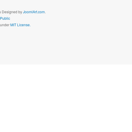
és Designed by
JoomlArt.com
.
Public
d under
MIT License.